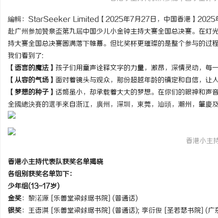
編輯：StarSeeker Limited【2025年7月27日，中国香港
赴广州参加贊泉盃第九屆中国少儿小金钟主持大赛全国总决赛。在灯
持大赛全国总决赛圆满落下帷幕。但比奖杯更璀璨的是整个参与的过程!
我们看到了:
义
【语言的魔法】
孩子们用童声诠释文字的力量，激昂，深情灵动，每一
【从容的气场】
面对着镜头与观众，那份超越年龄的镇定和自信，让人惊
【梦想的种子】
话筒虽小，却承载着大大的梦想。在你们的眼神和声音
全國總決賽的選手來自浙江，廣州，深圳，東莞，汕頭，潮州，肇慶及
香港小主
新
香港小主持代表队获奖名单揭晓
各组别获奖名单如下：
少年组(13-17岁)
金奖
：黎渃源 [乐善堂梁銶琚书院] (普通话)
银奖
：王语淇 [乐善堂梁銶琚书院] (普通话); 李衍俊 [圣若瑟书院] (广