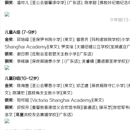
铜奖
：潘可儿 [圣公会曾肇添中学] (广东话); 陈家甜 [佛教叶纪南纪念中
开店最怕“搜不到”为什
ai却天天给他免费派单？
少年组(13-
媒
儿童A组 (7-9岁)
金奖
：邱培峰 [圣保罗书院小学] (英文); 曾思齐 [玛利诺修院学校(小学部)] 
Shanghai Academy](英文); 罗奕瑧 [大埔旧墟公立学校(宝湖道)](
银奖
：谢日熙 [佐敦谷圣若瑟天主教小学](广东话)
铜奖
：李晞雒 [保良局锦泰小学 ] (广东话); 黃睿晴 [嘉诺撒圣家学校](
儿童B组(10-12岁)
体
金奖
：陈海萤 [圣公会蒙恩小学] (英文); 邓孞建 [保良局陈守仁小学] (英
文); 陈靖宏 [荔枝角天主教小学](英文)
银奖
：郑可翘 [Victoria Shanghai Academy](英文)
铜奖
：邓悦月 [基督教香港信义会宏信书院](普通话); 陳采芝[救世军韦理
洛文 [葛量洪校友会黄埔学校](广东话)