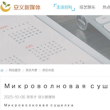
安义新媒体
生活百科
综艺娱乐
热
网站首页
资讯列表
资讯内容
Микроволновая су
安
›
›
›
2025-10-06 发布于 安义新媒体
Микроволновая сушилка