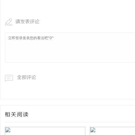
开店最怕“搜不到”为什
ai却天天给他免费派单？
请发表评论
媒
全部评论
体
相关阅读