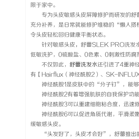
限于家中。
武汉配眼镜
专为头皮敏感头皮屏障修护而研发的舒蕾
媒
充分补养，是日常就能修护维稳的“懒人搭
令头皮轻松回归健康平衡状态。
针对敏感头皮
，
舒蕾SLEK PRO洗
低敏洗护，0硫酸盐、0色素、0刺激性防
不仅如此，
舒蕾洗发水
还引进了4重神
有【Hairflux（神经酰胺2）、SK-INFL
神经酰胺1是皮肤中的“分子钉”，能够
体
神经酰胺2有着增强肌肤的自我保护功能
神经酰胺3可以重建细胞粘合度，迅速修
神经酰胺6可以促进角质代谢，平滑柔
缓敏感头皮。
“头发好了，头皮才会好”，舒蕾推出的