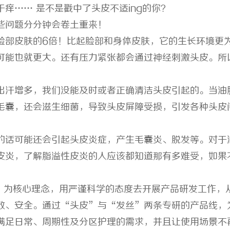
痒…… 是不是戳中了头皮不适ing的你？
些问题分分钟会卷土重来！
脸部皮肤的6倍！比起脸部和身体皮肤，它的生长环境更
可能也就更大。还有压力紧张都会通过神经刺激头皮。所
。
出汗增多，我们没能及时或者正确清洁头皮引起的。当油
毛囊，还会滋生细菌，导致头皮屏障受损，引发各种头皮
的话可能还会引起头皮炎症，产生毛囊炎、脱发等。对于
皮炎，了解脂溢性皮炎的人应该都知道那有多难受，如果
感”为核心理念，用严谨科学的态度去开展产品研发工作，
效、安全。通过“头皮”与“发丝”两条专研的产品线，
满足日常、周期性及分区护理的需求，并且让使用场景不