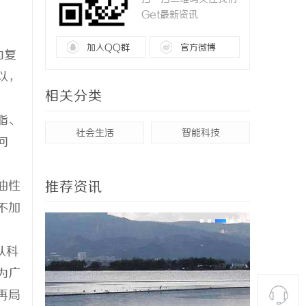
Get最新资讯
加入QQ群
官方微博
为复
以，
相关分类
脂、
社会生活
智能科技
问
油性
推荐资讯
不加
从科
为广
再局