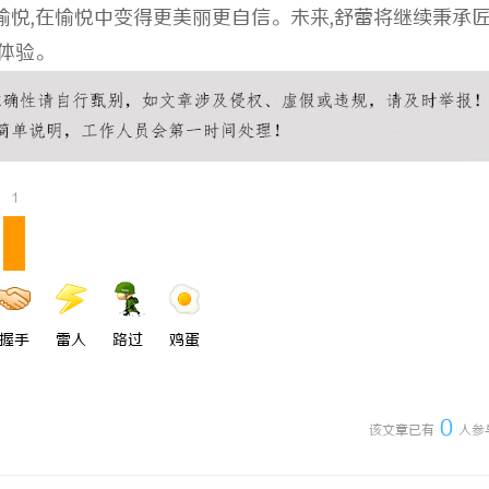
悦,在愉悦中变得更美丽更自信。未来,舒蕾将继续秉承匠
体验。
1
握手
雷人
路过
鸡蛋
0
该文章已有
人参