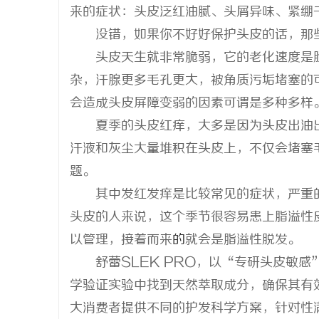
来的症状：头皮泛红油腻、头屑异味、紧绷干
没错，如果你不好好保护头皮的话，那
头皮天生就非常脆弱，它的老化速度是
杂，汗腺更多毛孔更大，被角质污垢堵塞的
义
会造成头皮屏障变弱的因素可谓是多种多样
夏季的头皮红痒，大多是因为头皮出油
汗液和灰尘大量堆积在头皮上，不仅会堵塞
题。
其中发红发痒是比较常见的症状，严重
头皮的人来说，这个季节很容易患上脂溢性
新
以管理，接着而来
的
就会是脂溢性脱发。
舒蕾SLEK PRO，以“专研头皮敏
学验证实验中找到天然萃取成分，确保其有
大消费者提供不同的护发科学方案，针对性