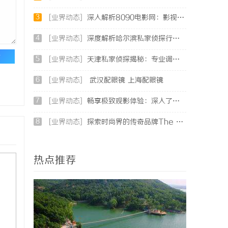
3
[业界动态]
深入解析8090电影网：影视爱好者的天堂与全新观影体验
4
[业界动态]
深度解析哈尔滨私家侦探行业的发展与应用现状
论
5
[业界动态]
天津私家侦探揭秘：专业调查服务与行业现状详细解析
6
[业界动态]
武汉配眼镜 上海配眼镜
7
[业界动态]
畅享极致观影体验：深入了解不卡电影网的独特优势与使用指南
8
[业界动态]
探索时尚界的传奇品牌The Row：奢华与极简的完美融合
热点推荐