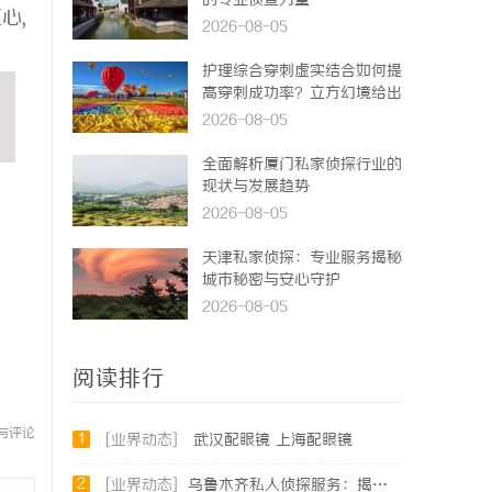
的专业侦查力量
心,
2026-08-05
护理综合穿刺虚实结合如何提
高穿刺成功率？立方幻境给出
答案
2026-08-05
全面解析厦门私家侦探行业的
现状与发展趋势
2026-08-05
天津私家侦探：专业服务揭秘
城市秘密与安心守护
2026-08-05
阅读排行
与评论
1
[业界动态]
武汉配眼镜 上海配眼镜
2
[业界动态]
乌鲁木齐私人侦探服务：揭秘专业调查背后的故事与应用