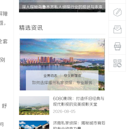
深入探秘乌鲁木齐私人侦探行业的现状与未来
揭秘成都私
屏障
发展趋势
题，
精选资讯
全套
分别
业界动态
|
安义新媒体
如何选择福州私家侦探：专业服务
与实用指南详解
6080影院：打造怀旧经典与
现代影视的完美观影天堂
、舒
2026-08-05
济南私家侦探：揭秘城市背后
问