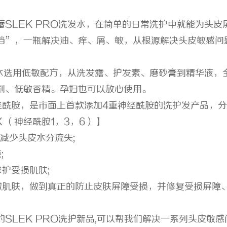
 上海配眼镜
武汉配眼镜 上海配眼镜
SLEK PRO洗发水，在简单的日常洗护中就能为头皮
档”，一瓶解决油、痒、屑、敏，从根源解决头皮敏感问
发水选用低敏配方，从洗发露、护发素、磨砂膏到精华液，
腐剂、低敏香精。孕妇也可以放心使用。
经酰胺，是市面上首款添加4重神经酰胺的洗护发产品，
UX （神经酰胺1，3，6）】
减少头皮水分流失;
;
护受损肌肤;
嫩肌肤，做到真正的防止皮肤屏障受损，并修复受损屏障
SLEK PRO洗护新品,可以帮我们解决一系列头皮敏感