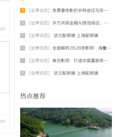
3
[业界动态]
免费看电影的多种途径与实用攻略详解
4
[业界动态]
多方共探金融AI落地路径，天创信用星图AI助力产业金融智能升级
-01
5
[业界动态]
武汉配眼镜 上海配眼镜
6
[业界动态]
全面解析2828电影网：海量影视资源的优质观看平台
7
[业界动态]
麻花影视：打造中国喜剧电影的新标杆与文化现象
8
[业界动态]
武汉配眼镜 上海配眼镜
热点推荐
-01