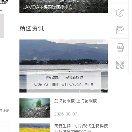
理解
势
LAVIDA乐樱国际医疗中心
武汉配眼镜
。
精选资讯
业界动态
|
安义新媒体
贝净 AC 国际医疗实验室，标准
化研发体系全解析
武汉配眼镜 上海配眼镜
与评论
2026-08-07
天安生物：引领现代生物科技