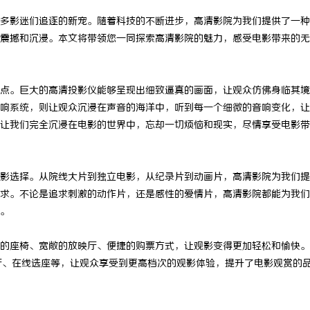
多影迷们追逐的新宠。随着科技的不断进步，高清影院为我们提供了一种
震撼和沉浸。本文将带领您一同探索高清影院的魅力，感受电影带来的无
点。巨大的高清投影仪能够呈现出细致逼真的画面，让观众仿佛身临其境
响系统，则让观众沉浸在声音的海洋中，听到每一个细微的音响变化，让
让我们完全沉浸在电影的世界中，忘却一切烦恼和现实，尽情享受电影带
影选择。从院线大片到独立电影，从纪录片到动画片，高清影院为我们提
求。不论是追求刺激的动作片，还是感性的爱情片，高清影院都能为我们
。
的座椅、宽敞的放映厅、便捷的购票方式，让观影变得更加轻松和愉快。
P厅、在线选座等，让观众享受到更高档次的观影体验，提升了电影观赏的