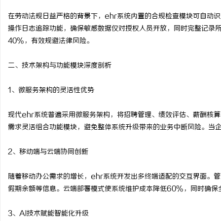
全面解析2828电影网：海量影视资源的优质
麻花影视：打造中国喜剧
在劳动法规日益严格的背景下，ehr系统内置的合规检查模块可自动
操作日志追踪功能，确保敏感数据仅对授权人员开放，同时完整记录
观看平台
现象
媒
40%，有效规避法律风险。
二、技术架构与功能模块深度剖析
1、微服务架构的灵活性优势
现代ehr系统普遍采用微服务架构，将招聘管理、绩效评估、薪酬核
需求灵活组合功能模块，避免整体系统升级带来的业务中断风险。当
体
2、移动端与云端协同创新
随着移动办公需求的增长，ehr系统开发出多终端适配的交互界面。
假期余额等信息。云端部署模式使系统维护成本降低60%，同时确保
3、AI技术赋能智能化升级