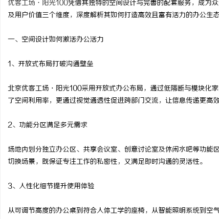
优客工场·阳光100
凭借其独特的空间设计与完善的配套服务，成为众
及用户价值三个维度，深度解析其如何打造高效且富有活力的办公生
一、空间设计如何激活办公活力
义
1、开放式布局打破沟通壁垒
北京优客工场·阳光100采用开放式办公布局，通过低隔断与模块化
了空间利用率，更通过视觉通透性促进跨部门交流，让信息传递更高
2、功能分区满足多元需求
场地内划分独立办公区、共享会议室、创意讨论室及休闲水吧等功能区
新
切换场景，既保证专注工作的私密性，又满足即时沟通的灵活性。
3、人性化细节提升使用体验
从可调节高度的办公桌到符合人体工学的座椅，从智能照明系统到空