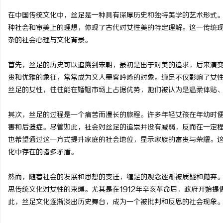
在中国传统文化中，丝足是一种具有深厚历史和独特美学的艺术形式
种社会和审美上的理想，体现了古代对女性美的特定理解。这一传统
杂的社会心理与文化背景。
义
首先，丝足的历史可以追溯到宋朝，最初是出于对美的追求，后来演
贵和优雅的象征，常常成为文人墨客吟咏的对象。缠足不仅影响了女
丝足的女性，往往能在婚姻市场上占据优势，她们被认为是温柔体贴
其次，丝足的过程是一个痛苦而漫长的旅程。许多年轻女孩在年幼时
害和后遗症。尽管如此，社会对丝足的追崇并没有减弱，反而在一定
也希望通过这一方式提升家庭的社会地位，显示家族的富贵与荣耀。
化中存在的诸多矛盾。
新
然而，随着社会的发展和思想的变迁，缠足的观念逐渐被质疑和抛弃。
思传统文化对女性的束缚。尤其是在1912年辛亥革命后，政府开始
此，丝足文化逐渐淡出历史舞台，成为一个被批判和反思的社会现象