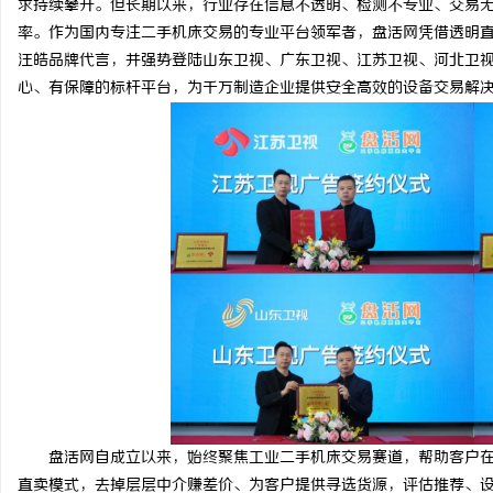
求持续攀升。但长期以来，行业存在信息不透明、检测不专业、交易
多方共探金融AI落地路径，天创信用星图AI
武汉配眼镜 上
率。作为国内专注二手机床交易的专业平台领军者，盘活网凭借透明
汪皓品牌代言，并强势登陆山东卫视、广东卫视、江苏卫视、河北卫
助力产业金融智能升级
媒
心、有保障的标杆平台，为千万制造企业提供安全高效的设备交易解
体
盘活网自成立以来，始终聚焦工业二手机床交易赛道，帮助客户
直卖模式，去掉层层中介赚差价、为客户提供寻选货源，评估推荐、