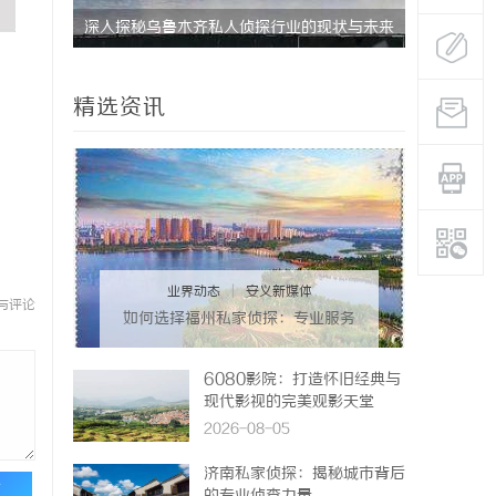
深入探秘乌鲁木齐私人侦探行业的现状与未来
揭秘成都私
发展趋势
精选资讯
业界动态
|
安义新媒体
与评论
如何选择福州私家侦探：专业服务
与实用指南详解
6080影院：打造怀旧经典与
现代影视的完美观影天堂
2026-08-05
济南私家侦探：揭秘城市背后
论