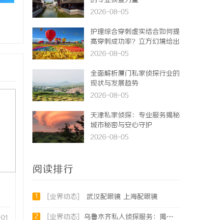
的专业侦查力量
2026-08-05
护理综合穿刺虚实结合如何提
高穿刺成功率？立方幻境给出
答案
2026-08-05
全面解析厦门私家侦探行业的
现状与发展趋势
2026-08-05
天津私家侦探：专业服务揭秘
城市秘密与安心守护
2026-08-05
阅读排行
1
[业界动态]
武汉配眼镜 上海配眼镜
2
[业界动态]
乌鲁木齐私人侦探服务：揭秘专业调查背后的故事与应用
-01