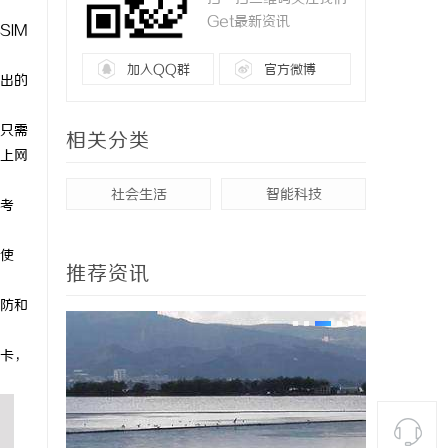
Get最新资讯
IM
加入QQ群
官方微博
出的
只需
相关分类
的上网
社会生活
智能科技
考
使
推荐资讯
防和
卡，