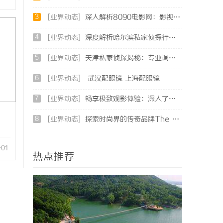
3
[业界动态]
深入解析8090电影网：影视爱好者的天堂与全新观影体验
4
[业界动态]
深度解析哈尔滨私家侦探行业的发展与应用现状
5
[业界动态]
天津私家侦探揭秘：专业调查服务与行业现状详细解析
6
[业界动态]
武汉配眼镜 上海配眼镜
7
[业界动态]
畅享极致观影体验：深入了解不卡电影网的独特优势与使用指南
8
[业界动态]
探索时尚界的传奇品牌The Row：奢华与极简的完美融合
-01
热点推荐