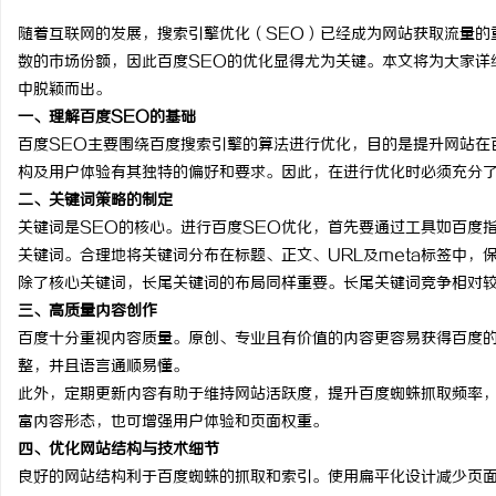
随着互联网的发展，搜索引擎优化（SEO）已经成为网站获取流量的
数的市场份额，因此百度SEO的优化显得尤为关键。本文将为大家详
中脱颖而出。
一、理解百度SEO的基础
义
百度SEO主要围绕百度搜索引擎的算法进行优化，目的是提升网站在
构及用户体验有其独特的偏好和要求。因此，在进行优化时必须充分
二、关键词策略的制定
关键词是SEO的核心。进行百度SEO优化，首先要通过工具如百度
关键词。合理地将关键词分布在标题、正文、URL及meta标签中，
除了核心关键词，长尾关键词的布局同样重要。长尾关键词竞争相对
三、高质量内容创作
百度十分重视内容质量。原创、专业且有价值的内容更容易获得百度
新
整，并且语言通顺易懂。
此外，定期更新内容有助于维持网站活跃度，提升百度蜘蛛抓取频率
富内容形态，也可增强用户体验和页面权重。
四、优化网站结构与技术细节
良好的网站结构利于百度蜘蛛的抓取和索引。使用扁平化设计减少页面