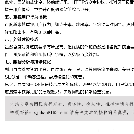
此外，网站加载速度、移动端适配、HTTPS安全协议、404页面设
贝净 AC 国际医疗实验室，标准化研发体系
武汉配眼镜 上海配眼镜
提升用户体验，也提升百度对网站的综合评分。
五、重视用户行为指标
全解析
媒
百度越来越重视用户行为，如点击率、跳出率、平均停留时间等。通
降低跳出率，有助于改善排名。
六、外链建设技巧
虽然百度对外链的要求有所提高，但优质的外链仍然是排名提升的重
作，避免刷链和购买低质量链接，以免被百度处罚。
七、数据分析与持续优化
利用百度搜索资源平台、百度统计等工具，监控网站流量来源、关键
SEO是一个动态过程，需持续迭代和完善。
体
总之，百度SEO不仅是技术层面的优化，更需要结合内容、用户体验
度搜索中获得更好的展现效果，实现网站的长期稳定发展。
1
1