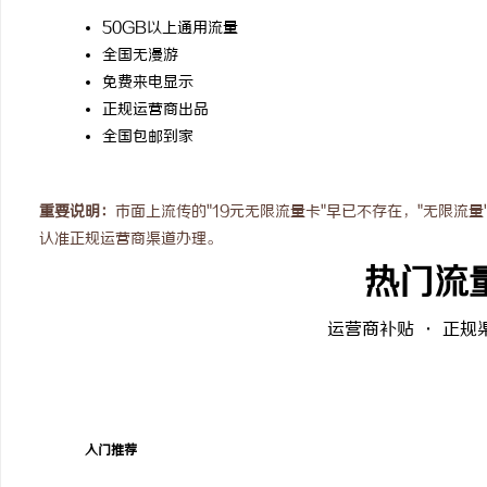
防坠落垂直生命线在高空作业中的关键应用与
红果
50GB以上通用流量
全国无漫游
安全保障
媒
免费来电显示
正规运营商出品
全国包邮到家
重要说明：
市面上流传的"19元无限流量卡"早已不存在，"无限流
认准正规运营商渠道办理。
热门流
体
运营商补贴 · 正规
入门推荐