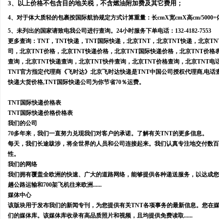
3、以上价格不包含目的地关税，不含燃油附加费及其它费用；
4、对于体大质轻的包裹按国际航协规定方式计算重量：长cmX宽cmX高cm/5000
5、未列出的国家请致电我公司进行查询。24小时服务下单电话：132-4182-7553
更多查询：TNT，TNT快递，TNT国际快递，北京TNT，北京TNT快递，北京T
司，北京TNT价格，北京TNT快递价格，北京TNT国际快递价格，北京TNT价格
查询，北京TNT快递查询，北京TNT快件查询，北京TNT价格查询，北京TNT电
TNT官方指定代理商《飞时达》北京飞时达快递是TNT中国公司授权代理商,电话查询T
快递大货价格,TNT国际快递公司为你节省70％运费。
TNT国际快递
价格表
TNT国际快递价格
价格表
我们的公司
70多年来，我们一直努力兑现我们对客户的承诺。了解有关TNT的更多信息。
每天，我们长途跋涉，将全世界的人员和公司连接起来。我们认真专注地交付数百
性。
我们的网络
我们拥有覆盖全欧洲的快速、广大的道路网络，能够提供各种递送服务，以达成您的
趟公路运输和700架飞机往来欧洲......
媒体中心
该版块用于发布我们的新闻专刊，为您提供有关TNT各项事务的最新信息。您在
们的媒体库。该媒体库收录有高品质照片和视频，且均提供免费读取......