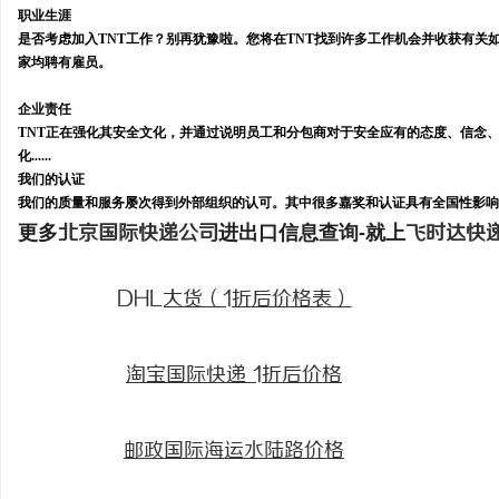
职业生涯
是否考虑加入TNT工作？别再犹豫啦。您将在TNT找到许多工作机会并收获有关如
家均聘有雇员。
企业责任
TNT正在强化其安全文化，并通过说明员工和分包商对于安全应有的态度、信念、
化......
我们的认证
我们的质量和服务屡次得到外部组织的认可。其中很多嘉奖和认证具有全国性影响力—
更多
北京国际快递公司
进出口信息查询-就上
飞时达快
DHL大货（1折后价格表）
淘宝国际快递 1折后价格
邮政国际海运水陆路价格