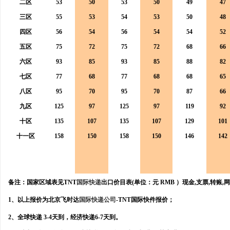
二区
53
50
53
50
49
47
开店最怕“搜不到”为什么隔壁店铺没花钱，
全面解析分类信息网的功
三区
55
53
54
53
50
48
ai却天天给他免费派单？
四区
56
54
56
54
54
52
媒
五区
75
72
75
72
68
66
六区
93
85
93
85
88
82
七区
77
68
77
68
68
65
八区
95
70
95
70
87
66
九区
125
97
125
97
119
92
十区
135
107
135
107
129
101
十一区
158
150
158
150
146
142
体
备注：国家区域表见TNT
国际快递
出口价目表(单位：元
RMB
）
现金,支票,转账,
1、以上报价为北京飞时达
国际快递公司
-TNT国际快件报价；
2、全球快递 3-4天到，经济快递6-7天到。