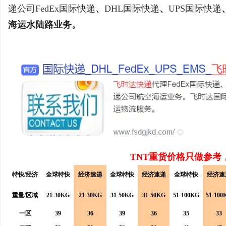
递公司
FedEx国际快递
、
DHL国际快递
、
UPS国际快递
海运水陆路业务。
义
TNT重货价格只做参考
新
特快/经济
全球特快
经济速递
全球特快
经济速递
全球特快
经济速
重量/区域
21-30KG
21-30KG
31-50KG
31-50KG
51-100KG
51-100
一区
39
36
39
36
35
33