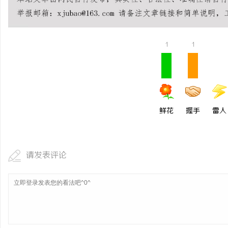
锡条，焊锡球，焊锡丝，
6337锡条，巨一，焊锡
媒
1
1
鲜花
握手
雷人
体
请发表评论