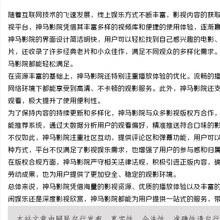
随着互联网技术的飞速发展，线上娱乐方式不断丰富，影视内容的获
视平台，神马影院凭借其丰富多样的视频库和便捷的使用体验，逐渐
神马影院的界面设计简洁明快，用户可以轻松找到自己感兴趣的电影
片，还收录了许多经典老片和小众佳作，满足不同观众的多样化需求
义
马影院都能轻松满足。
在资源丰富的基础上，神马影院还特别注重播放体验的优化。流畅的
网络环境下都能享受到高清、不卡顿的观影服务。此外，神马影院还
观看，极大提升了使用便利性。
为了保持内容的持续更新和多样化，神马影院与众多影视版权方合作
能推荐系统，通过大数据分析用户的观看偏好，精准推送符合口味的
不仅如此，神马影院注重社区互动，提供评论区和弹幕功能，用户可
种方式，平台不仅满足了影视娱乐需求，也增强了用户的参与感和归
新
在版权合规方面，神马影院严守相关法律法规，积极引进正版内容，
劳动成果，也为用户提供了更加安全、稳定的观影环境。
总体来说，神马影院凭借海量的影视资源、优质的播放体验以及丰富
闲娱乐还是深度影视欣赏，神马影院都能为用户提供一站式的服务，