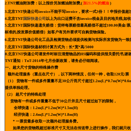
2.TNT燃油附加费：以上报价另加燃油附加费,(
加21.5%的燃油
)
3.北京TNT快递公司invoice不能手写invoice，要求一式3份！！申报价
4.北京TNT
国际快递公司
以上为出口运费不含invoice税金及目的地关税,
5.北京TNT国际快递遗失赔偿：货样每票赔偿最高赔偿不超过100.00美金/票,
标准的,按发票价值赔偿）如客户有另外要求可自购货物保险。
6.北京TNT快递公司化工品及检测货物必须提供检测与实际所发货物为一致
7.北京TNT国际快递材积计算方式为：长*宽*高/5000
8.北京TNT快递公司请发件时标注清楚物品的HS编码和提供报关委托书,谢谢
TNT通知：TnT-2014年七月份新政策，请务必仔细阅读。
一、超大尺寸货物的特殊操作费
额外处理服务（重点在尺寸），以下两种情况，任何一种，收取120元/票
（1） 货物有一件或多件重量不足30公斤而尺寸超过1.2m(L)*0.7m(W)
提供单独处理。
（2） 超尺寸的特殊处理
货物有一件或多件重量不低于30公斤并且尺寸超过如下的限制，
全球快递：1.2m(L)*1.2m(W)*1.5m(H)
经济快递：2.4m(L)*1.2m(W)*1.8m(H)
* 一票货最多收取一次额外处理服务费。
如果您的货物既超过标准尺寸又无法在传送带上进行操作，我们就只收