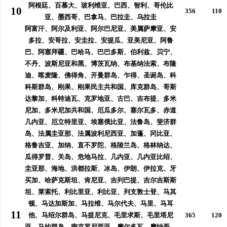
阿根廷、百慕大、玻利维亚、巴西、智利、哥伦比
10
356
110
亚、墨西哥、巴拿马、巴拉圭、乌拉圭
阿富汗、阿尔及利亚、阿尔巴尼亚、美属萨摩亚、安
多拉、安哥拉、安圭拉、安提瓜、亚美尼亚、阿鲁
巴、阿塞拜疆、巴哈马、巴巴多斯、伯利兹、贝宁、
不丹、波斯尼亚和黑、博茨瓦纳、布基纳法索、布隆
迪、喀麦隆、佛得角、开曼群岛、乍得、圣诞岛、科
科斯群岛、刚果、刚果民主共和国、库克群岛、哥斯
达黎加、科特迪瓦、克罗地亚、古巴、吉布提、多米
尼加、多米尼加共和国、厄瓜多尔、塞尔瓦多、赤道
几内亚、厄立特里亚、埃塞俄比亚、法鲁岛、斐济群
岛、法属圭亚那、法属波利尼西亚、加蓬、冈比亚、
格鲁吉亚、加纳、直不罗陀、格陵兰岛、格林纳达、
瓜得罗普、关岛、危地马拉、几内亚、几内亚比绍、
圭亚那、海地、洪都拉斯、冰岛、伊朗、伊拉克、牙
买加、哈萨克斯坦、肯尼亚、吉列巴提、吉尔吉斯斯
坦、莱索托、利比里亚、利比亚、列支敦士登、马其
顿、马达加斯加、马拉维、马尔代夫、马里、马耳
11
他、马绍尔群岛、马提尼克、毛里求斯、毛里塔尼
365
120
亚、马约群岛、密克罗尼西亚、摩尔多瓦、摩纳哥、