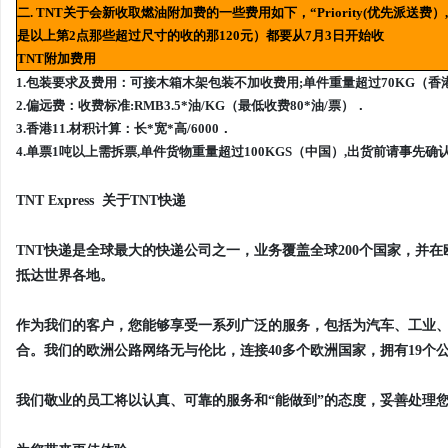
二. TNT关于会新收取燃油附加费的一些费用如下，“Priority(优先派送费）, O
是以上第2点那些超过尺寸的收的那120元）都要从7月3日开始收
TNT附加费用
1.包装要求及费用：可接木箱木架包装不加收费用;单件重量超过70KG（香港）,
2.偏远费：收费标准:RMB3.5*油/KG（最低收费80*油/票）．
3.香港11.材积计算：长*宽*高/6000．
4.单票1吨以上需拆票,单件货物重量超过100KGS（中国）,出货前请事先
TNT Express 关于TNT快递
TNT快递是全球最大的快递公司之一，业务覆盖全球200个国家，并
抵达世界各地。
作为我们的客户，您能够享受一系列广泛的服务，包括为汽车、工业
合。我们的欧洲公路网络无与伦比，连接40多个欧洲国家，拥有19个
我们敬业的员工将以认真、可靠的服务和“能做到”的态度，妥善处理