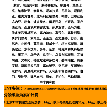
蒙古、黑山共和国、蒙特塞拉岛、摩洛哥、莫桑比
克、纳米比亚、拿鲁岛、尼加拉瓜、尼日尔、尼日利
亚、诺夫克群岛、北马利亚纳群岛、帕劳、巴布亚新
几内亚、秘鲁、波多黎各、留尼汪岛、卢旺达、圣卢
西亚岛、圣皮埃尔和密克隆、萨摩亚群、圣马力诺、
圣多美和普林西比、塞内加尔、塞舌尔、塞拉利昂、
所罗门群岛、索马里、圣基茨、圣文森特、苏丹、南
苏丹、北苏丹、苏里南、斯威士兰、塔吉克斯坦、坦
桑尼亚、东帝汶岛、多哥、汤加、特克斯和凯科斯群
岛、图瓦卢、乌干达、乌克兰、乌兹别克斯坦、瓦努
阿图、梵蒂冈、特立尼达和多巴哥、委内瑞拉、
白俄
罗斯、新喀里多尼亚、塞尔维亚、突尼斯
、英属维尔
京群岛、美属维尔京群岛、瓦利斯和富图钠群岛、也
门、赞比亚、津巴布韦、缅甸、尼泊尔、巴勒斯坦、
中非共和国
TNT备注：
付款方式RMB：
现金,支票,转账,网银,微信支付
TNT代理,TNT快递,TNT快递代理
分段续重为累加计费
1.北京
TNT快递安全附加费：10公斤以下每票最低收费30元，10公斤以上每