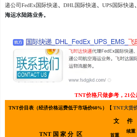
递公司
FedEx国际快递
、
DHL国际快递
、
UPS国际快递
海运水陆路业务。
义
TNT
价格只做参考，21公
新
TNT价目表（经济价格
运费低于市场价60%
）【
TNT大货
文 件
续重
TNT 国 家 分 区
首重