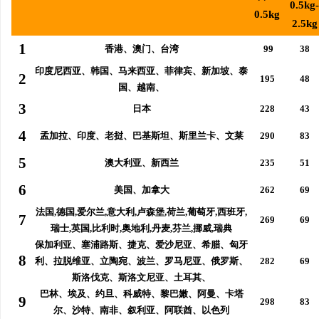
0.5kg-
0.5kg
开店最怕“搜不到”为什么隔壁店铺没花钱，
全面解析分类信息网的功
2.5kg
ai却天天给他免费派单？
1
香港、澳门、台湾
99
38
媒
印度尼西亚、韩国、马来西亚、菲律宾、新加坡、泰
2
195
48
国、越南、
3
日本
228
43
4
孟加拉、印度、老挝、巴基斯坦、斯里兰卡、文莱
290
83
5
澳大利亚、新西兰
235
51
6
美国、加拿大
262
69
体
法国,德国,爱尔兰,意大利,卢森堡,荷兰,葡萄牙,西班牙,
7
269
69
瑞士,英国,
比利时,奥地利,
丹麦,芬兰,挪威,瑞典
保加利亚、塞浦路斯、捷克、爱沙尼亚、希腊、匈牙
8
利、拉脱维亚、立陶宛、波兰、罗马尼亚、俄罗斯、
282
69
斯洛伐克、斯洛文尼亚、土耳其、
巴林、埃及、约旦、科威特、黎巴嫩、阿曼、卡塔
9
298
83
尔、沙特、南非、叙利亚、阿联酋、以色列