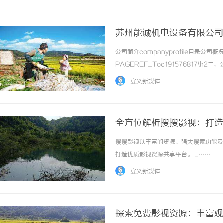
苏州能诚机电设备有限公司
公司简介companyprofile目录公司概况
PAGEREF_Toc191576817\h2二
PAGEREF_Toc191576819\h3四
安义新媒体
及... ...……
全方位解析搜搜影视：打造
搜搜影视以丰富的资源、强大搜索功能及
打造优质影视资源共享平台。 ...……
安义新媒体
探索免费影视资源：丰富观