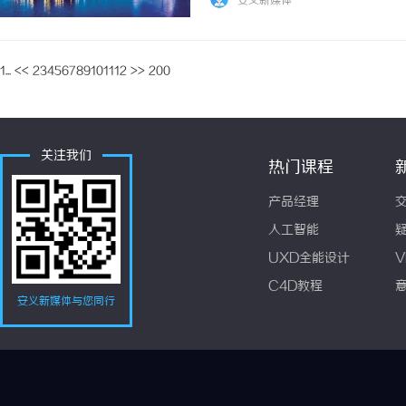
安义新媒体
1...
<<
2
3
4
5
6
7
8
9
10
11
12
>>
200
关注我们
热门课程
产品经理
人工智能
UXD全能设计
V
C4D教程
安义新媒体与您同行