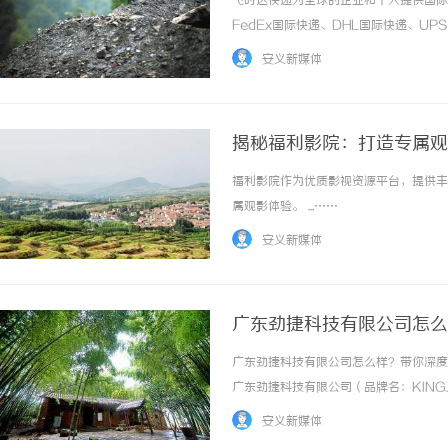
飞时达快递为全球的企业和个人提供国际
FedEx国际快递、DHL国际快递、U
务。欧洲.美洲.非洲.东南亚促销价格Fe
安义新媒体
进口中国价格DHL国际快递公司小... ...…
揭秘福利影院：打造专属观
福利影院作为优质影视资源平台，提供丰
LAVIDA乐樱国际医疗中
属观影体验。 ...……
安义新媒体
广东劲捷科技有限公司怎么
广东劲捷科技有限公司怎么样？带你深度
广东劲捷科技有限公司（品牌名：KIN
义它，已经远远不够。经过二十余年的发
安义新媒体
型。那么，这家公司究竟怎么样？本文站在第三