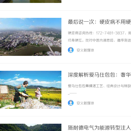
最后说一次：硬皮病不用硬
硬皮病咨询热线：172-7481-38
终身硬扛。找对中医内调思路，循序渐进
坑：只盯着皮肤表面治病。反复涂抹外用
安义新媒体
根根本不在皮肤表层，而是脾肾阳虚、寒湿凝滞、
深度解析爱马仕包包：奢华
爱马仕包包集精湛工艺、经典设计与稀缺
...……
安义新媒体
施耐德电气为能源转型注入